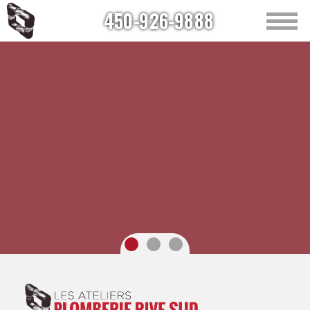
450-926-9888
Accueil
À propos
Plomberie
Chauffe-eau
Chauffage
Soumission en ligne
Nous joindre