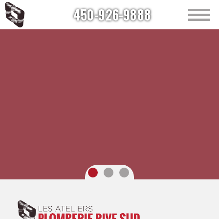
450-926-9888
Accueil
À propos
Plomberie
Chauffe-eau
Chauffage
Soumission en ligne
Nous joindre